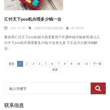
汇付天下pos机办理多少钱一台
2021-07-05
闪电宝POS机办理流程
BY
闪POS
要使用汇付天下pos机刷卡就需要用户开通终端才能使用,那么汇
付天下pos机开通需要多少钱,不会有太多,下文会为大家详细解
说...
首页
1
2
3
4
5
6
7
8
9
10
11
下一页
末页
联系信息